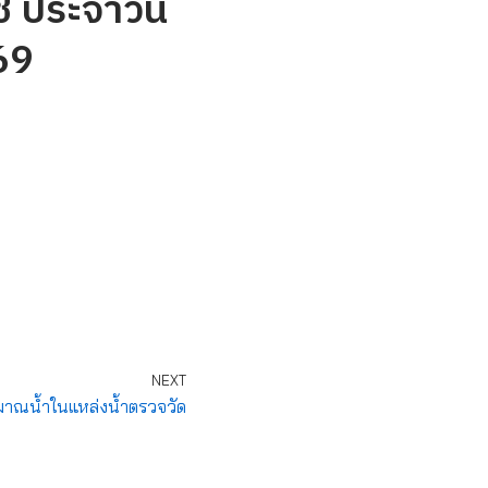
ี ประจำวัน
69
NEXT
ณน้ำในแหล่งน้ำตรวจวัด