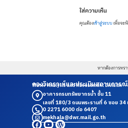
ใส่ความเห็น
คุณต้อง
เข้าสู่ระบบ
เพื่อจะพ
หากต้องการทราบข
กองวิเคราะห์และประเมินสถานการณ์
Water Analysis and Assessment Division
อาคารกรมทรัพยากรน้ำ ชั้น 11
เลขที่ 180/3 ถนนพระรามที่ 6 ซอย 
0 2271 6000 ต่อ 6407
mekhala@dwr.mail.go.th