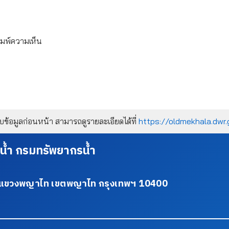
ิมพ์ความเห็น
้อมูลก่อนหน้า สามารถดูรายละเอียดได้ที่
https://oldmekhala.dwr.
น้ำ กรมทรัพยากรน้ำ
34 แขวงพญาไท เขตพญาไท กรุงเทพฯ 10400