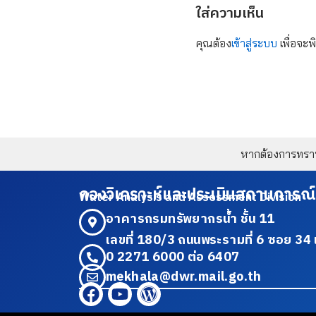
ใส่ความเห็น
คุณต้อง
เข้าสู่ระบบ
เพื่อจะพ
หากต้องการทราบข
กองวิเคราะห์และประเมินสถานการณ์
Water Analysis and Assessment Division
อาคารกรมทรัพยากรน้ำ ชั้น 11
เลขที่ 180/3 ถนนพระรามที่ 6 ซอย 
0 2271 6000 ต่อ 6407
mekhala@dwr.mail.go.th