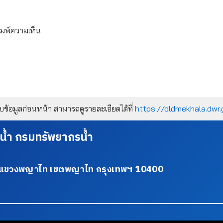
ิมพ์ความเห็น
้อมูลก่อนหน้า สามารถดูรายละเอียดได้ที่
https://oldmekhala.dwr.
น้ำ กรมทรัพยากรน้ำ
34 แขวงพญาไท เขตพญาไท กรุงเทพฯ 10400