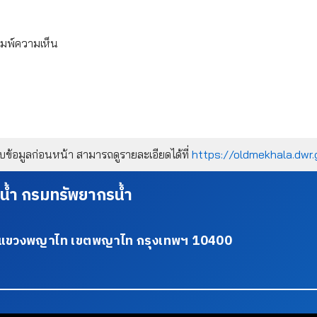
ิมพ์ความเห็น
้อมูลก่อนหน้า สามารถดูรายละเอียดได้ที่
https://oldmekhala.dwr.
น้ำ กรมทรัพยากรน้ำ
34 แขวงพญาไท เขตพญาไท กรุงเทพฯ 10400