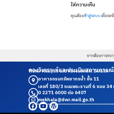
ใส่ความเห็น
คุณต้อง
เข้าสู่ระบบ
เพื่อจะพ
หากต้องการทราบข
กองวิเคราะห์และประเมินสถานการณ์
Water Analysis and Assessment Division
อาคารกรมทรัพยากรน้ำ ชั้น 11
เลขที่ 180/3 ถนนพระรามที่ 6 ซอย 
0 2271 6000 ต่อ 6407
mekhala@dwr.mail.go.th