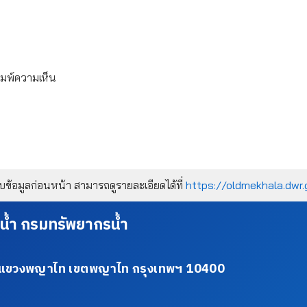
ิมพ์ความเห็น
้อมูลก่อนหน้า สามารถดูรายละเอียดได้ที่
https://oldmekhala.dwr.
น้ำ กรมทรัพยากรน้ำ
34 แขวงพญาไท เขตพญาไท กรุงเทพฯ 10400