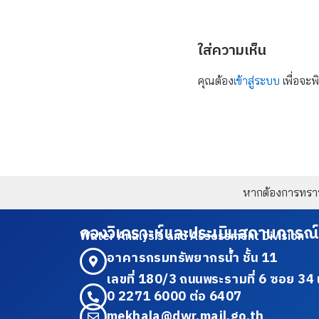
ใส่ความเห็น
คุณต้อง
เข้าสู่ระบบ
เพื่อจะพ
หากต้องการทราบข
กองวิเคราะห์และประเมินสถานการณ์
Water Analysis and Assessment Division
อาคารกรมทรัพยากรน้ำ ชั้น 11
เลขที่ 180/3 ถนนพระรามที่ 6 ซอย 
0 2271 6000 ต่อ 6407
mekhala@dwr.mail.go.th