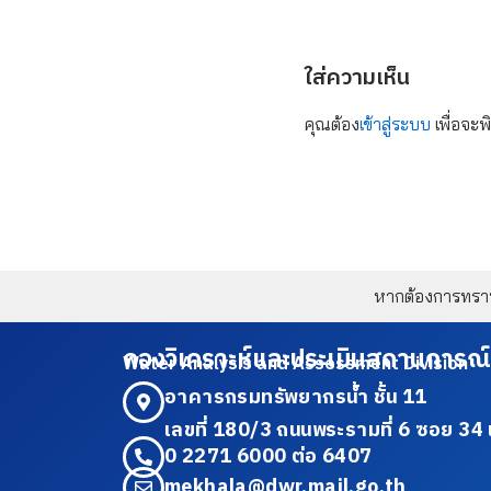
ใส่ความเห็น
คุณต้อง
เข้าสู่ระบบ
เพื่อจะพ
หากต้องการทราบข
กองวิเคราะห์และประเมินสถานการณ์
Water Analysis and Assessment Division
อาคารกรมทรัพยากรน้ำ ชั้น 11
เลขที่ 180/3 ถนนพระรามที่ 6 ซอย 
0 2271 6000 ต่อ 6407
mekhala@dwr.mail.go.th