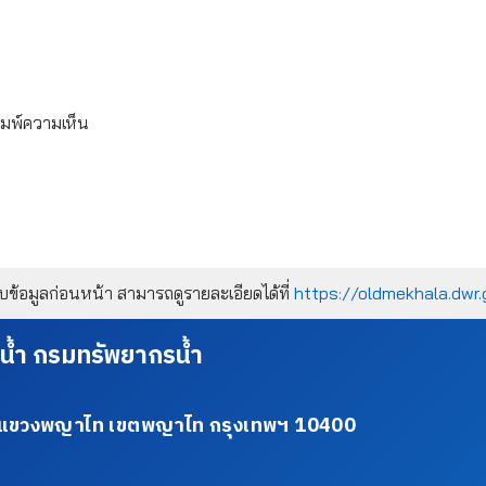
ิมพ์ความเห็น
้อมูลก่อนหน้า สามารถดูรายละเอียดได้ที่
https://oldmekhala.dwr.
น้ำ กรมทรัพยากรน้ำ
34 แขวงพญาไท เขตพญาไท กรุงเทพฯ 10400