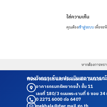
ใส่ความเห็น
คุณต้อง
เข้าสู่ระบบ
เพื่อจะพ
หากต้องการทราบข
กองวิเคราะห์และประเมินสถานการณ์
Water Analysis and Assessment Division
อาคารกรมทรัพยากรน้ำ ชั้น 11
เลขที่ 180/3 ถนนพระรามที่ 6 ซอย 
0 2271 6000 ต่อ 6407
mekhala@dwr.mail.go.th