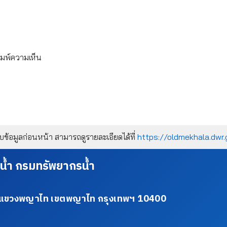
ิมพ์ความเห็น
้อมูลก่อนหน้า สามารถดูรายละเอียดได้ที่
https://oldmekhala.dwr.
น้ำ กรมทรัพยากรน้ำ
34 แขวงพญาไท เขตพญาไท กรุงเทพฯ 10400