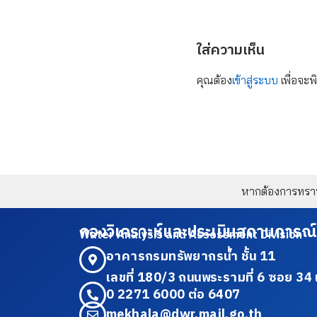
ใส่ความเห็น
คุณต้อง
เข้าสู่ระบบ
เพื่อจะพ
หากต้องการทราบข
กองวิเคราะห์และประเมินสถานการณ์
Water Analysis and Assessment Division
อาคารกรมทรัพยากรน้ำ ชั้น 11
เลขที่ 180/3 ถนนพระรามที่ 6 ซอย 
0 2271 6000 ต่อ 6407
mekhala@dwr.mail.go.th