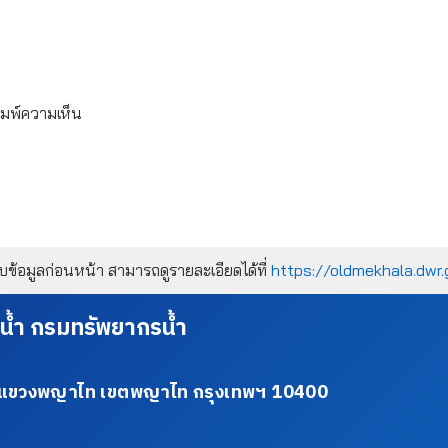
ิมพ์ความเห็น
้อมูลก่อนหน้า สามารถดูรายละเอียดได้ที่
https://oldmekhala.dwr.
น้ำ กรมทรัพยากรน้ำ
34 แขวงพญาไท เขตพญาไท กรุงเทพฯ 10400