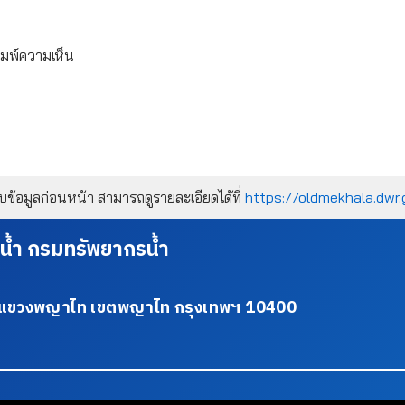
ิมพ์ความเห็น
้อมูลก่อนหน้า สามารถดูรายละเอียดได้ที่
https://oldmekhala.dwr.
น้ำ กรมทรัพยากรน้ำ
34 แขวงพญาไท เขตพญาไท กรุงเทพฯ 10400