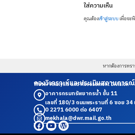
ใส่ความเห็น
คุณต้อง
เข้าสู่ระบบ
เพื่อจะพ
หากต้องการทราบข
กองวิเคราะห์และประเมินสถานการณ์
Water Analysis and Assessment Division
อาคารกรมทรัพยากรน้ำ ชั้น 11
เลขที่ 180/3 ถนนพระรามที่ 6 ซอย 
0 2271 6000 ต่อ 6407
mekhala@dwr.mail.go.th