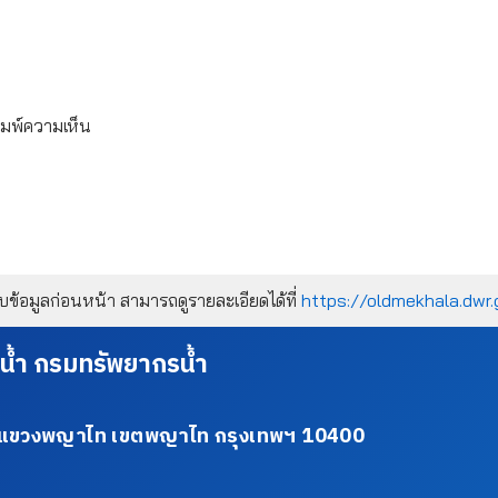
ิมพ์ความเห็น
้อมูลก่อนหน้า สามารถดูรายละเอียดได้ที่
https://oldmekhala.dwr.
น้ำ กรมทรัพยากรน้ำ
34 แขวงพญาไท เขตพญาไท กรุงเทพฯ 10400