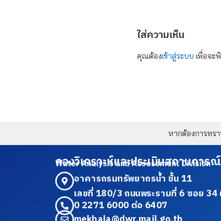
ใส่ความเห็น
คุณต้อง
เข้าสู่ระบบ
เพื่อจะพ
หากต้องการทราบข
กองวิเคราะห์และประเมินสถานการณ์
Water Analysis and Assessment Division
อาคารกรมทรัพยากรน้ำ ชั้น 11
เลขที่ 180/3 ถนนพระรามที่ 6 ซอย 
0 2271 6000 ต่อ 6407
mekhala@dwr.mail.go.th