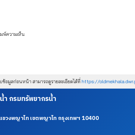
ิมพ์ความเห็น
้อมูลก่อนหน้า สามารถดูรายละเอียดได้ที่
https://oldmekhala.dwr.
น้ำ กรมทรัพยากรน้ำ
34 แขวงพญาไท เขตพญาไท กรุงเทพฯ 10400