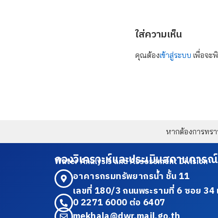
ใส่ความเห็น
คุณต้อง
เข้าสู่ระบบ
เพื่อจะพ
หากต้องการทราบข
กองวิเคราะห์และประเมินสถานการณ์
Water Analysis and Assessment Division
อาคารกรมทรัพยากรน้ำ ชั้น 11
เลขที่ 180/3 ถนนพระรามที่ 6 ซอย 
0 2271 6000 ต่อ 6407
mekhala@dwr.mail.go.th