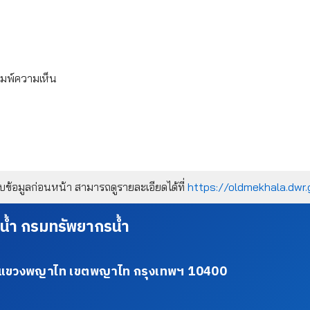
ิมพ์ความเห็น
้อมูลก่อนหน้า สามารถดูรายละเอียดได้ที่
https://oldmekhala.dwr.
น้ำ กรมทรัพยากรน้ำ
34 แขวงพญาไท เขตพญาไท กรุงเทพฯ 10400