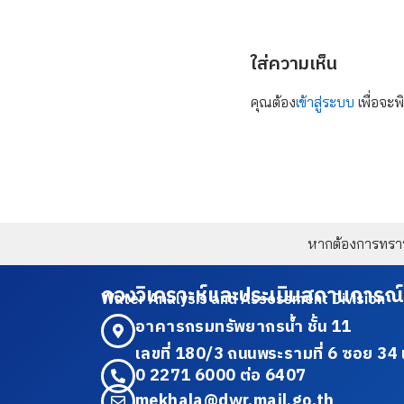
ใส่ความเห็น
คุณต้อง
เข้าสู่ระบบ
เพื่อจะพ
หากต้องการทราบข
กองวิเคราะห์และประเมินสถานการณ์
Water Analysis and Assessment Division
อาคารกรมทรัพยากรน้ำ ชั้น 11
เลขที่ 180/3 ถนนพระรามที่ 6 ซอย 
0 2271 6000 ต่อ 6407
mekhala@dwr.mail.go.th