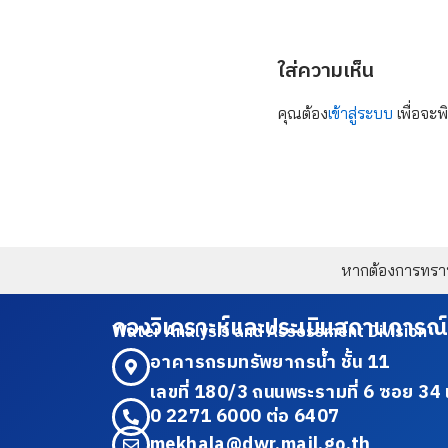
ใส่ความเห็น
คุณต้อง
เข้าสู่ระบบ
เพื่อจะพ
หากต้องการทราบข
กองวิเคราะห์และประเมินสถานการณ์
Water Analysis and Assessment Division
อาคารกรมทรัพยากรน้ำ ชั้น 11
เลขที่ 180/3 ถนนพระรามที่ 6 ซอย 
0 2271 6000 ต่อ 6407
mekhala@dwr.mail.go.th