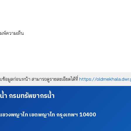
ิมพ์ความเห็น
้อมูลก่อนหน้า สามารถดูรายละเอียดได้ที่
https://oldmekhala.dwr.
น้ำ กรมทรัพยากรน้ำ
34 แขวงพญาไท เขตพญาไท กรุงเทพฯ 10400