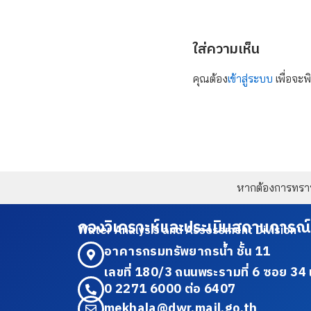
ใส่ความเห็น
คุณต้อง
เข้าสู่ระบบ
เพื่อจะพ
หากต้องการทราบข
กองวิเคราะห์และประเมินสถานการณ์
Water Analysis and Assessment Division
อาคารกรมทรัพยากรน้ำ ชั้น 11
เลขที่ 180/3 ถนนพระรามที่ 6 ซอย 
0 2271 6000 ต่อ 6407
mekhala@dwr.mail.go.th