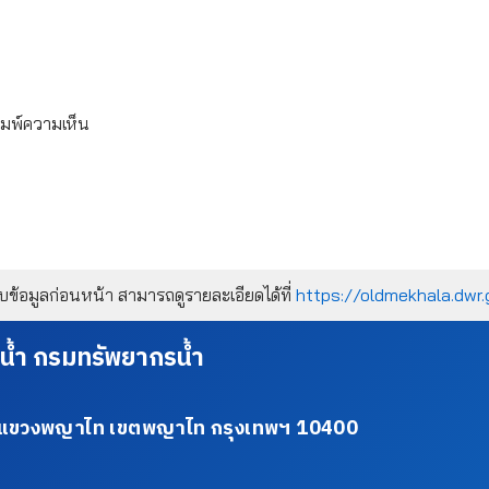
ิมพ์ความเห็น
้อมูลก่อนหน้า สามารถดูรายละเอียดได้ที่
https://oldmekhala.dwr.
น้ำ กรมทรัพยากรน้ำ
34 แขวงพญาไท เขตพญาไท กรุงเทพฯ 10400