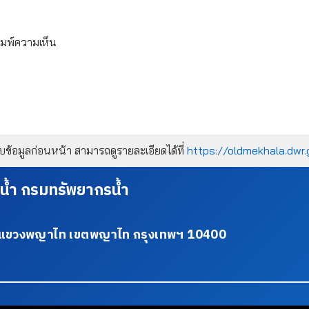
ิมพ์ความเห็น
้อมูลก่อนหน้า สามารถดูรายละเอียดได้ที่
https://oldmekhala.dwr.
น้ำ กรมทรัพยากรน้ำ
34 แขวงพญาไท เขตพญาไท กรุงเทพฯ 10400