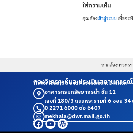
ใส่ความเห็น
คุณต้อง
เข้าสู่ระบบ
เพื่อจะพ
หากต้องการทราบข
กองวิเคราะห์และประเมินสถานการณ์
Water Analysis and Assessment Division
อาคารกรมทรัพยากรน้ำ ชั้น 11
เลขที่ 180/3 ถนนพระรามที่ 6 ซอย 
0 2271 6000 ต่อ 6407
mekhala@dwr.mail.go.th