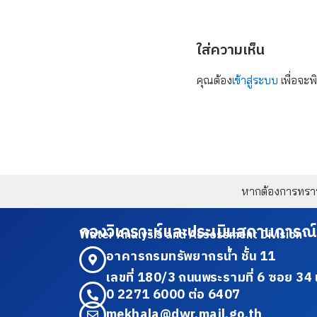
ใส่ความเห็น
คุณต้อง
เข้าสู่ระบบ
เพื่อจะพ
หากต้องการทราบข
กองวิเคราะห์และประเมินสถานการณ์
Water Analysis and Assessment Division
อาคารกรมทรัพยากรน้ำ ชั้น 11
เลขที่ 180/3 ถนนพระรามที่ 6 ซอย 
0 2271 6000 ต่อ 6407
mekhala@dwr.mail.go.th