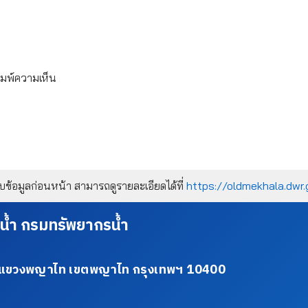
ิมพ์ความเห็น
้อมูลก่อนหน้า สามารถดูรายละเอียดได้ที่
https://oldmekhala.dwr.
น้ำ กรมทรัพยากรน้ำ
34 แขวงพญาไท เขตพญาไท กรุงเทพฯ 10400