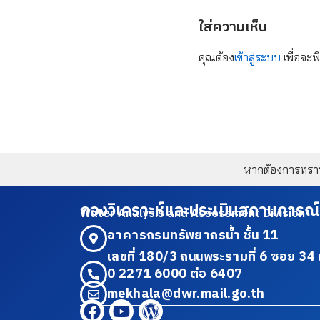
ใส่ความเห็น
คุณต้อง
เข้าสู่ระบบ
เพื่อจะพ
หากต้องการทราบข
กองวิเคราะห์และประเมินสถานการณ์
Water Analysis and Assessment Division
อาคารกรมทรัพยากรน้ำ ชั้น 11
เลขที่ 180/3 ถนนพระรามที่ 6 ซอย 
0 2271 6000 ต่อ 6407
mekhala@dwr.mail.go.th