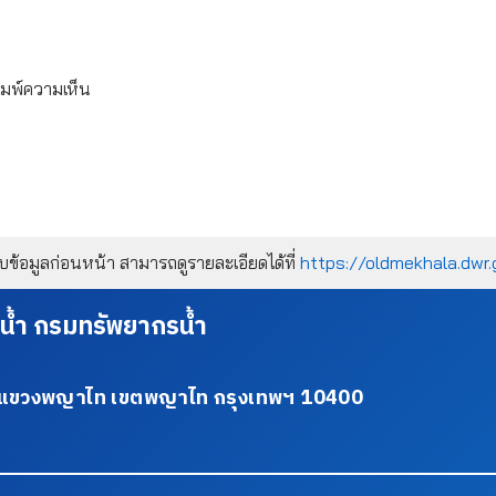
ิมพ์ความเห็น
้อมูลก่อนหน้า สามารถดูรายละเอียดได้ที่
https://oldmekhala.dwr.
น้ำ กรมทรัพยากรน้ำ
34 แขวงพญาไท เขตพญาไท กรุงเทพฯ 10400