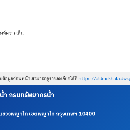
ิมพ์ความเห็น
้อมูลก่อนหน้า สามารถดูรายละเอียดได้ที่
https://oldmekhala.dwr.
น้ำ กรมทรัพยากรน้ำ
34 แขวงพญาไท เขตพญาไท กรุงเทพฯ 10400