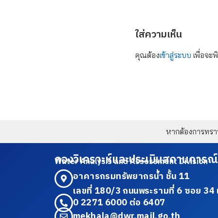
ใส่ความเห็น
คุณต้อง
เข้าสู่ระบบ
เพื่อจะพ
หากต้องการทราบข
กองวิเคราะห์และประเมินสถานการณ์
Water Analysis and Assessment Division
อาคารกรมทรัพยากรน้ำ ชั้น 11
เลขที่ 180/3 ถนนพระรามที่ 6 ซอย 
0 2271 6000 ต่อ 6407
mekhala@dwr.mail.go.th