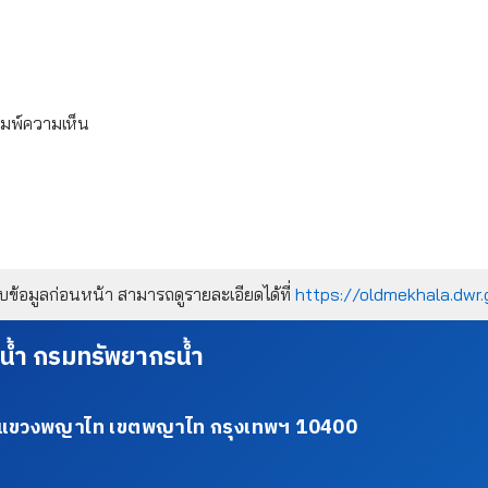
ิมพ์ความเห็น
้อมูลก่อนหน้า สามารถดูรายละเอียดได้ที่
https://oldmekhala.dwr.
น้ำ กรมทรัพยากรน้ำ
34 แขวงพญาไท เขตพญาไท กรุงเทพฯ 10400