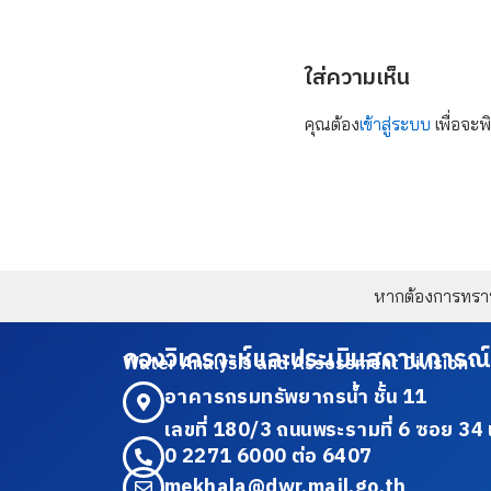
ใส่ความเห็น
คุณต้อง
เข้าสู่ระบบ
เพื่อจะพ
หากต้องการทราบข
กองวิเคราะห์และประเมินสถานการณ์
Water Analysis and Assessment Division
อาคารกรมทรัพยากรน้ำ ชั้น 11
เลขที่ 180/3 ถนนพระรามที่ 6 ซอย 
0 2271 6000 ต่อ 6407
mekhala@dwr.mail.go.th