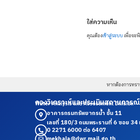
ใส่ความเห็น
คุณต้อง
เข้าสู่ระบบ
เพื่อจะพ
หากต้องการทราบข
กองวิเคราะห์และประเมินสถานการณ์
Water Analysis and Assessment Division
อาคารกรมทรัพยากรน้ำ ชั้น 11
เลขที่ 180/3 ถนนพระรามที่ 6 ซอย 
0 2271 6000 ต่อ 6407
mekhala@dwr.mail.go.th