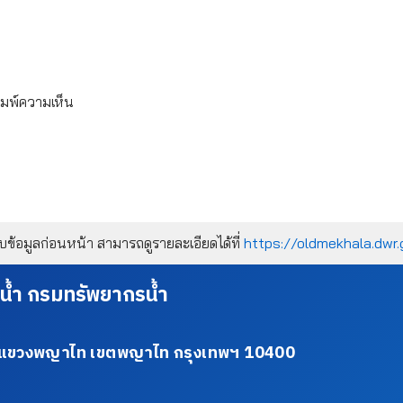
ิมพ์ความเห็น
้อมูลก่อนหน้า สามารถดูรายละเอียดได้ที่
https://oldmekhala.dwr.
น้ำ กรมทรัพยากรน้ำ
34 แขวงพญาไท เขตพญาไท กรุงเทพฯ 10400