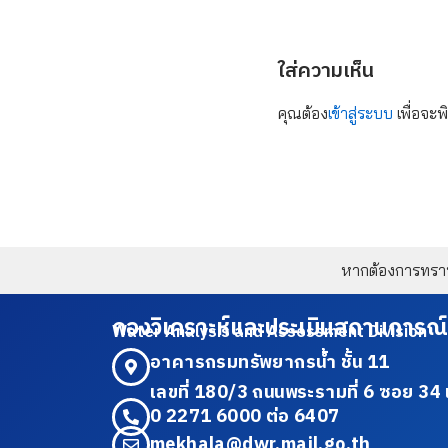
ใส่ความเห็น
คุณต้อง
เข้าสู่ระบบ
เพื่อจะพ
หากต้องการทราบข
กองวิเคราะห์และประเมินสถานการณ์
Water Analysis and Assessment Division
อาคารกรมทรัพยากรน้ำ ชั้น 11
เลขที่ 180/3 ถนนพระรามที่ 6 ซอย 
0 2271 6000 ต่อ 6407
mekhala@dwr.mail.go.th