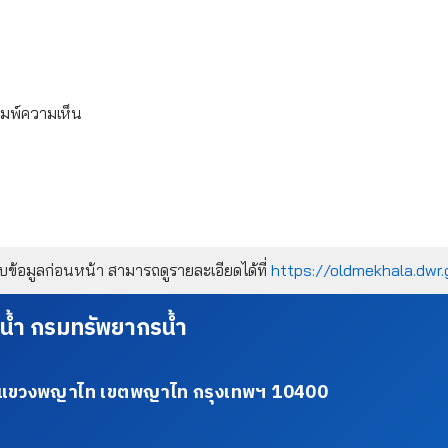
ิมพ์ความเห็น
้อมูลก่อนหน้า สามารถดูรายละเอียดได้ที่
https://oldmekhala.dwr.
น้ำ กรมทรัพยากรน้ำ
34 แขวงพญาไท เขตพญาไท กรุงเทพฯ 10400