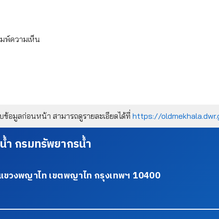
ิมพ์ความเห็น
้อมูลก่อนหน้า สามารถดูรายละเอียดได้ที่
https://oldmekhala.dwr.
น้ำ กรมทรัพยากรน้ำ
34 แขวงพญาไท เขตพญาไท กรุงเทพฯ 10400