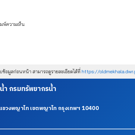
ิมพ์ความเห็น
้อมูลก่อนหน้า สามารถดูรายละเอียดได้ที่
https://oldmekhala.dwr.
น้ำ กรมทรัพยากรน้ำ
34 แขวงพญาไท เขตพญาไท กรุงเทพฯ 10400