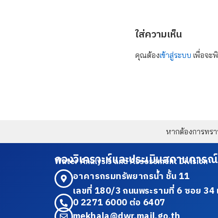
ใส่ความเห็น
คุณต้อง
เข้าสู่ระบบ
เพื่อจะพ
หากต้องการทราบข
กองวิเคราะห์และประเมินสถานการณ์
Water Analysis and Assessment Division
อาคารกรมทรัพยากรน้ำ ชั้น 11
เลขที่ 180/3 ถนนพระรามที่ 6 ซอย 
0 2271 6000 ต่อ 6407
mekhala@dwr.mail.go.th