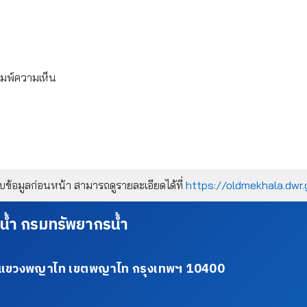
ิมพ์ความเห็น
้อมูลก่อนหน้า สามารถดูรายละเอียดได้ที่
https://oldmekhala.dwr.
น้ำ กรมทรัพยากรน้ำ
34 แขวงพญาไท เขตพญาไท กรุงเทพฯ 10400