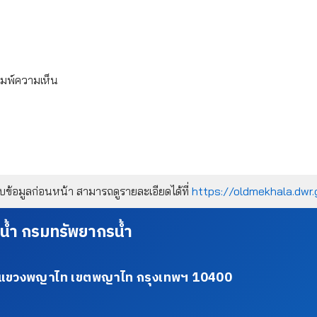
ิมพ์ความเห็น
้อมูลก่อนหน้า สามารถดูรายละเอียดได้ที่
https://oldmekhala.dwr.
น้ำ กรมทรัพยากรน้ำ
34 แขวงพญาไท เขตพญาไท กรุงเทพฯ 10400