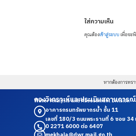
ใส่ความเห็น
คุณต้อง
เข้าสู่ระบบ
เพื่อจะพ
หากต้องการทราบข
กองวิเคราะห์และประเมินสถานการณ์
Water Analysis and Assessment Division
อาคารกรมทรัพยากรน้ำ ชั้น 11
เลขที่ 180/3 ถนนพระรามที่ 6 ซอย 
0 2271 6000 ต่อ 6407
mekhala@dwr.mail.go.th