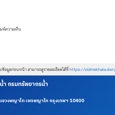
ิมพ์ความเห็น
้อมูลก่อนหน้า สามารถดูรายละเอียดได้ที่
https://oldmekhala.dwr.
น้ำ กรมทรัพยากรน้ำ
34 แขวงพญาไท เขตพญาไท กรุงเทพฯ 10400