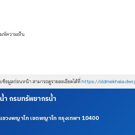
ิมพ์ความเห็น
้อมูลก่อนหน้า สามารถดูรายละเอียดได้ที่
https://oldmekhala.dwr.
น้ำ กรมทรัพยากรน้ำ
34 แขวงพญาไท เขตพญาไท กรุงเทพฯ 10400