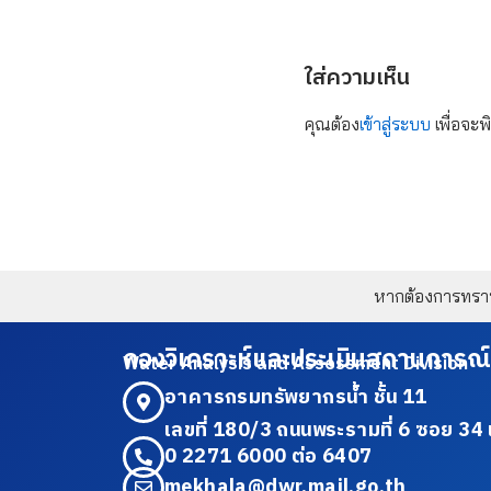
ใส่ความเห็น
คุณต้อง
เข้าสู่ระบบ
เพื่อจะพ
หากต้องการทราบข
กองวิเคราะห์และประเมินสถานการณ์
Water Analysis and Assessment Division
อาคารกรมทรัพยากรน้ำ ชั้น 11
เลขที่ 180/3 ถนนพระรามที่ 6 ซอย 
0 2271 6000 ต่อ 6407
mekhala@dwr.mail.go.th