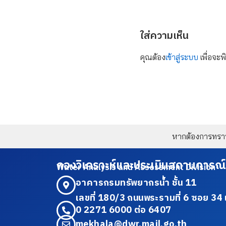
ใส่ความเห็น
คุณต้อง
เข้าสู่ระบบ
เพื่อจะพ
หากต้องการทราบข
กองวิเคราะห์และประเมินสถานการณ์
Water Analysis and Assessment Division
อาคารกรมทรัพยากรน้ำ ชั้น 11
เลขที่ 180/3 ถนนพระรามที่ 6 ซอย 
0 2271 6000 ต่อ 6407
mekhala@dwr.mail.go.th