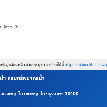
ิมพ์ความเห็น
้อมูลก่อนหน้า สามารถดูรายละเอียดได้ที่
https://oldmekhala.dwr.
น้ำ กรมทรัพยากรน้ำ
34 แขวงพญาไท เขตพญาไท กรุงเทพฯ 10400