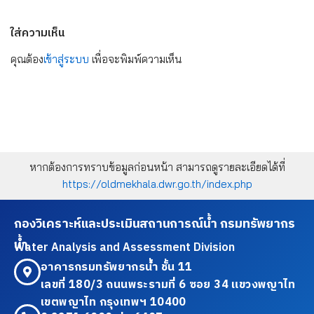
ใส่ความเห็น
คุณต้อง
เข้าสู่ระบบ
เพื่อจะพิมพ์ความเห็น
หากต้องการทราบข้อมูลก่อนหน้า สามารถดูรายละเอียดได้ที่
https://oldmekhala.dwr.go.th/index.php
กองวิเคราะห์และประเมินสถานการณ์น้ำ กรมทรัพยากร
น้ำ
Water Analysis and Assessment Division
อาคารกรมทรัพยากรน้ำ ชั้น 11
เลขที่ 180/3 ถนนพระรามที่ 6 ซอย 34 แขวงพญาไท
เขตพญาไท กรุงเทพฯ 10400