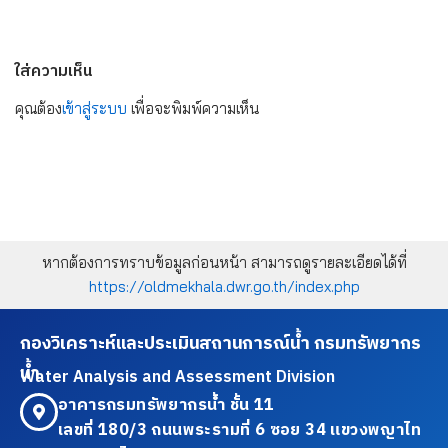
ใส่ความเห็น
คุณต้อง
เข้าสู่ระบบ
เพื่อจะพิมพ์ความเห็น
หากต้องการทราบข้อมูลก่อนหน้า สามารถดูรายละเอียดได้ที่
https://oldmekhala.dwr.go.th/index.php
กองวิเคราะห์และประเมินสถานการณ์น้ำ กรมทรัพยากร
น้ำ
Water Analysis and Assessment Division
อาคารกรมทรัพยากรน้ำ ชั้น 11
เลขที่ 180/3 ถนนพระรามที่ 6 ซอย 34 แขวงพญาไท