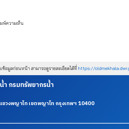
ิมพ์ความเห็น
้อมูลก่อนหน้า สามารถดูรายละเอียดได้ที่
https://oldmekhala.dwr.
น้ำ กรมทรัพยากรน้ำ
34 แขวงพญาไท เขตพญาไท กรุงเทพฯ 10400