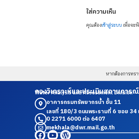
ใส่ความเห็น
คุณต้อง
เข้าสู่ระบบ
เพื่อจะพ
หากต้องการทราบข
กองวิเคราะห์และประเมินสถานการณ์
Water Analysis and Assessment Division
อาคารกรมทรัพยากรน้ำ ชั้น 11
เลขที่ 180/3 ถนนพระรามที่ 6 ซอย 
0 2271 6000 ต่อ 6407
mekhala@dwr.mail.go.th