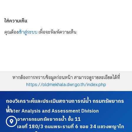
ใส่ความเห็น
คุณต้อง
เข้าสู่ระบบ
เพื่อจะพิมพ์ความเห็น
หากต้องการทราบข้อมูลก่อนหน้า สามารถดูรายละเอียดได้ที่
https://oldmekhala.dwr.go.th/index.php
กองวิเคราะห์และประเมินสถานการณ์น้ำ กรมทรัพยากร
น้ำ
Water Analysis and Assessment Division
อาคารกรมทรัพยากรน้ำ ชั้น 11
เลขที่ 180/3 ถนนพระรามที่ 6 ซอย 34 แขวงพญาไท