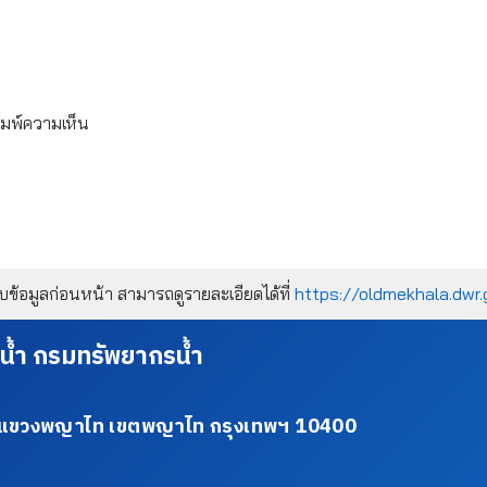
ิมพ์ความเห็น
้อมูลก่อนหน้า สามารถดูรายละเอียดได้ที่
https://oldmekhala.dwr.
น้ำ กรมทรัพยากรน้ำ
34 แขวงพญาไท เขตพญาไท กรุงเทพฯ 10400