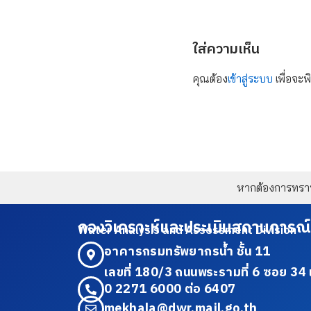
ใส่ความเห็น
คุณต้อง
เข้าสู่ระบบ
เพื่อจะพ
หากต้องการทราบข
กองวิเคราะห์และประเมินสถานการณ์
Water Analysis and Assessment Division
อาคารกรมทรัพยากรน้ำ ชั้น 11
เลขที่ 180/3 ถนนพระรามที่ 6 ซอย 
0 2271 6000 ต่อ 6407
mekhala@dwr.mail.go.th