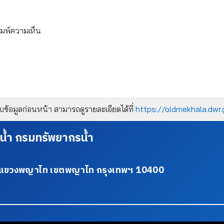
ิมพ์ความเห็น
้อมูลก่อนหน้า สามารถดูรายละเอียดได้ที่
https://oldmekhala.dwr.
น้ำ กรมทรัพยากรน้ำ
34 แขวงพญาไท เขตพญาไท กรุงเทพฯ 10400