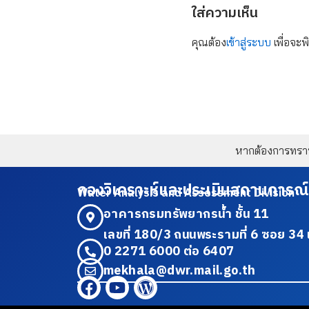
ใส่ความเห็น
คุณต้อง
เข้าสู่ระบบ
เพื่อจะพ
หากต้องการทราบข
กองวิเคราะห์และประเมินสถานการณ์
Water Analysis and Assessment Division
อาคารกรมทรัพยากรน้ำ ชั้น 11
เลขที่ 180/3 ถนนพระรามที่ 6 ซอย 
0 2271 6000 ต่อ 6407
mekhala@dwr.mail.go.th