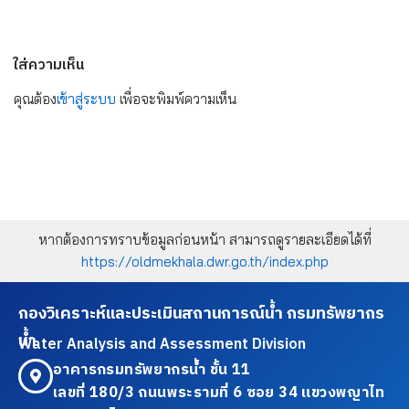
ใส่ความเห็น
คุณต้อง
เข้าสู่ระบบ
เพื่อจะพิมพ์ความเห็น
หากต้องการทราบข้อมูลก่อนหน้า สามารถดูรายละเอียดได้ที่
https://oldmekhala.dwr.go.th/index.php
กองวิเคราะห์และประเมินสถานการณ์น้ำ กรมทรัพยากร
น้ำ
Water Analysis and Assessment Division
อาคารกรมทรัพยากรน้ำ ชั้น 11
เลขที่ 180/3 ถนนพระรามที่ 6 ซอย 34 แขวงพญาไท