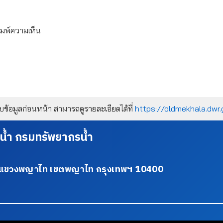
ิมพ์ความเห็น
้อมูลก่อนหน้า สามารถดูรายละเอียดได้ที่
https://oldmekhala.dwr.
น้ำ กรมทรัพยากรน้ำ
34 แขวงพญาไท เขตพญาไท กรุงเทพฯ 10400