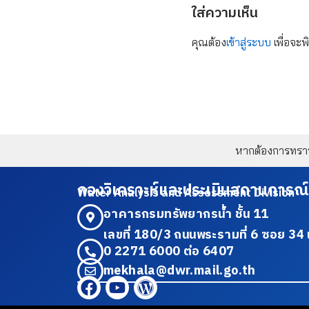
ใส่ความเห็น
คุณต้อง
เข้าสู่ระบบ
เพื่อจะพ
หากต้องการทราบข
กองวิเคราะห์และประเมินสถานการณ์
Water Analysis and Assessment Division
อาคารกรมทรัพยากรน้ำ ชั้น 11
เลขที่ 180/3 ถนนพระรามที่ 6 ซอย 
0 2271 6000 ต่อ 6407
mekhala@dwr.mail.go.th