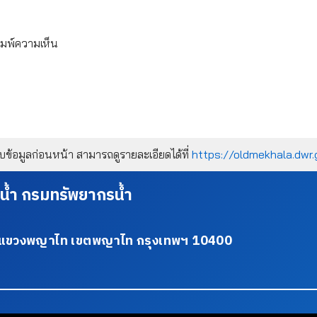
ิมพ์ความเห็น
้อมูลก่อนหน้า สามารถดูรายละเอียดได้ที่
https://oldmekhala.dwr.
น้ำ กรมทรัพยากรน้ำ
34 แขวงพญาไท เขตพญาไท กรุงเทพฯ 10400