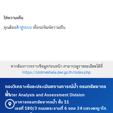
ใส่ความเห็น
คุณต้อง
เข้าสู่ระบบ
เพื่อจะพิมพ์ความเห็น
หากต้องการทราบข้อมูลก่อนหน้า สามารถดูรายละเอียดได้ที่
https://oldmekhala.dwr.go.th/index.php
กองวิเคราะห์และประเมินสถานการณ์น้ำ กรมทรัพยากร
น้ำ
Water Analysis and Assessment Division
อาคารกรมทรัพยากรน้ำ ชั้น 11
เลขที่ 180/3 ถนนพระรามที่ 6 ซอย 34 แขวงพญาไท