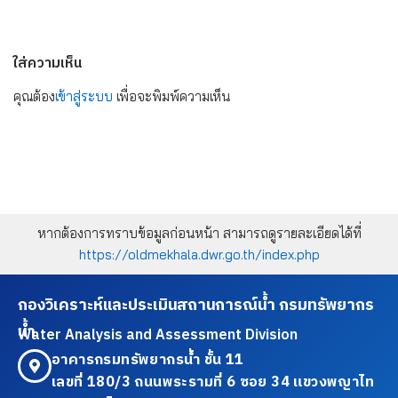
ใส่ความเห็น
คุณต้อง
เข้าสู่ระบบ
เพื่อจะพิมพ์ความเห็น
หากต้องการทราบข้อมูลก่อนหน้า สามารถดูรายละเอียดได้ที่
https://oldmekhala.dwr.go.th/index.php
กองวิเคราะห์และประเมินสถานการณ์น้ำ กรมทรัพยากร
น้ำ
Water Analysis and Assessment Division
อาคารกรมทรัพยากรน้ำ ชั้น 11
เลขที่ 180/3 ถนนพระรามที่ 6 ซอย 34 แขวงพญาไท