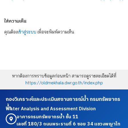
ใส่ความเห็น
คุณต้อง
เข้าสู่ระบบ
เพื่อจะพิมพ์ความเห็น
หากต้องการทราบข้อมูลก่อนหน้า สามารถดูรายละเอียดได้ที่
https://oldmekhala.dwr.go.th/index.php
กองวิเคราะห์และประเมินสถานการณ์น้ำ กรมทรัพยากร
น้ำ
Water Analysis and Assessment Division
อาคารกรมทรัพยากรน้ำ ชั้น 11
เลขที่ 180/3 ถนนพระรามที่ 6 ซอย 34 แขวงพญาไท