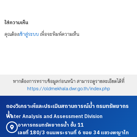
ใส่ความเห็น
คุณต้อง
เข้าสู่ระบบ
เพื่อจะพิมพ์ความเห็น
หากต้องการทราบข้อมูลก่อนหน้า สามารถดูรายละเอียดได้ที่
https://oldmekhala.dwr.go.th/index.php
กองวิเคราะห์และประเมินสถานการณ์น้ำ กรมทรัพยากร
น้ำ
Water Analysis and Assessment Division
อาคารกรมทรัพยากรน้ำ ชั้น 11
เลขที่ 180/3 ถนนพระรามที่ 6 ซอย 34 แขวงพญาไท