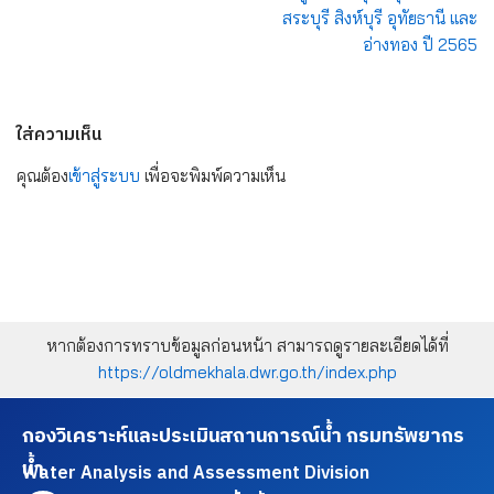
สระบุรี สิงห์บุรี อุทัยธานี และ
อ่างทอง ปี 2565
ใส่ความเห็น
คุณต้อง
เข้าสู่ระบบ
เพื่อจะพิมพ์ความเห็น
หากต้องการทราบข้อมูลก่อนหน้า สามารถดูรายละเอียดได้ที่
https://oldmekhala.dwr.go.th/index.php
กองวิเคราะห์และประเมินสถานการณ์น้ำ กรมทรัพยากร
น้ำ
Water Analysis and Assessment Division