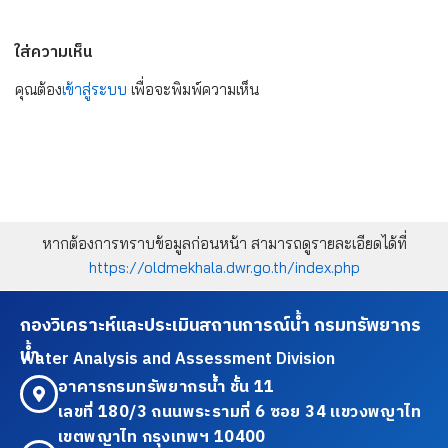
ใส่ความเห็น
คุณต้อง
เข้าสู่ระบบ
เพื่อจะพิมพ์ความเห็น
หากต้องการทราบข้อมูลก่อนหน้า สามารถดูรายละเอียดได้ที่
https://oldmekhala.dwr.go.th/index.php
กองวิเคราะห์และประเมินสถานการณ์น้ำ กรมทรัพยากร
น้ำ
Water Analysis and Assessment Division
อาคารกรมทรัพยากรน้ำ ชั้น 11
เลขที่ 180/3 ถนนพระรามที่ 6 ซอย 34 แขวงพญาไท
เขตพญาไท กรุงเทพฯ 10400