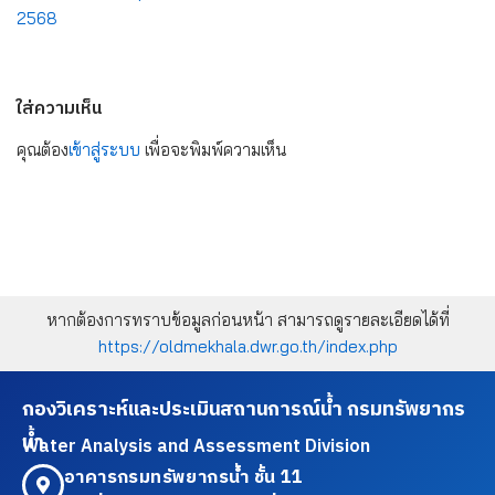
2568
ใส่ความเห็น
คุณต้อง
เข้าสู่ระบบ
เพื่อจะพิมพ์ความเห็น
หากต้องการทราบข้อมูลก่อนหน้า สามารถดูรายละเอียดได้ที่
https://oldmekhala.dwr.go.th/index.php
กองวิเคราะห์และประเมินสถานการณ์น้ำ กรมทรัพยากร
น้ำ
Water Analysis and Assessment Division
อาคารกรมทรัพยากรน้ำ ชั้น 11