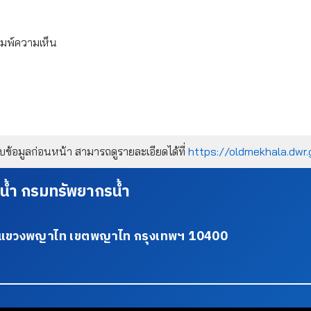
ิมพ์ความเห็น
้อมูลก่อนหน้า สามารถดูรายละเอียดได้ที่
https://oldmekhala.dwr.
น้ำ กรมทรัพยากรน้ำ
34 แขวงพญาไท เขตพญาไท กรุงเทพฯ 10400