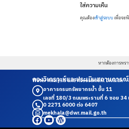
ใส่ความเห็น
คุณต้อง
เข้าสู่ระบบ
เพื่อจะพ
หากต้องการทราบข
กองวิเคราะห์และประเมินสถานการณ์
Water Analysis and Assessment Division
อาคารกรมทรัพยากรน้ำ ชั้น 11
เลขที่ 180/3 ถนนพระรามที่ 6 ซอย 
0 2271 6000 ต่อ 6407
mekhala@dwr.mail.go.th