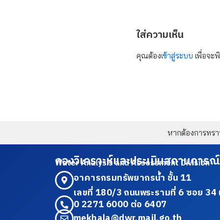
ใส่ความเห็น
คุณต้อง
เข้าสู่ระบบ
เพื่อจะพ
หากต้องการทราบข
กองวิเคราะห์และประเมินสถานการณ์
Water Analysis and Assessment Division
อาคารกรมทรัพยากรน้ำ ชั้น 11
เลขที่ 180/3 ถนนพระรามที่ 6 ซอย 
0 2271 6000 ต่อ 6407
mekhala@dwr.mail.go.th