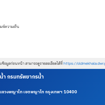
ิมพ์ความเห็น
้อมูลก่อนหน้า สามารถดูรายละเอียดได้ที่
https://oldmekhala.dwr.
น้ำ กรมทรัพยากรน้ำ
34 แขวงพญาไท เขตพญาไท กรุงเทพฯ 10400