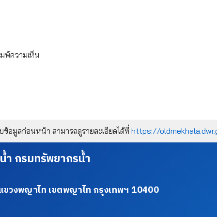
ิมพ์ความเห็น
้อมูลก่อนหน้า สามารถดูรายละเอียดได้ที่
https://oldmekhala.dwr.
น้ำ กรมทรัพยากรน้ำ
34 แขวงพญาไท เขตพญาไท กรุงเทพฯ 10400