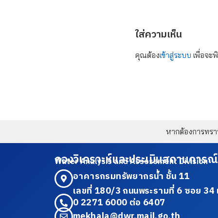
ใส่ความเห็น
คุณต้อง
เข้าสู่ระบบ
เพื่อจะพ
หากต้องการทราบข
กองวิเคราะห์และประเมินสถานการณ์
Water Analysis and Assessment Division
อาคารกรมทรัพยากรน้ำ ชั้น 11
เลขที่ 180/3 ถนนพระรามที่ 6 ซอย 
0 2271 6000 ต่อ 6407
mekhala@dwr.mail.go.th