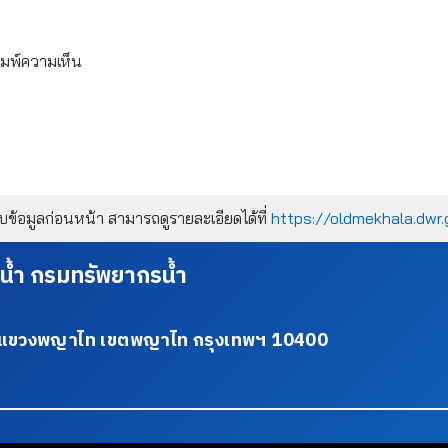
ิมพ์ความเห็น
้อมูลก่อนหน้า สามารถดูรายละเอียดได้ที่
https://oldmekhala.dwr.
น้ำ กรมทรัพยากรน้ำ
34 แขวงพญาไท เขตพญาไท กรุงเทพฯ 10400