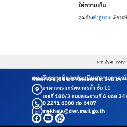
ใส่ความเห็น
คุณต้อง
เข้าสู่ระบบ
เพื่อจะพ
หากต้องการทราบข
กองวิเคราะห์และประเมินสถานการณ์
Water Analysis and Assessment Division
อาคารกรมทรัพยากรน้ำ ชั้น 11
เลขที่ 180/3 ถนนพระรามที่ 6 ซอย 
0 2271 6000 ต่อ 6407
mekhala@dwr.mail.go.th