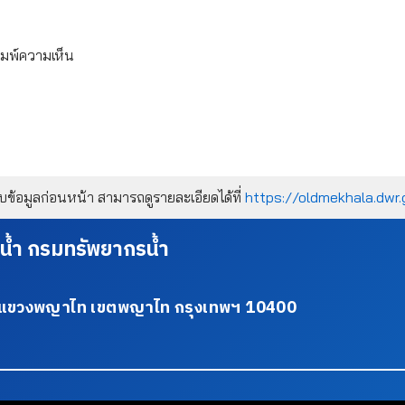
ิมพ์ความเห็น
้อมูลก่อนหน้า สามารถดูรายละเอียดได้ที่
https://oldmekhala.dwr.
น้ำ กรมทรัพยากรน้ำ
34 แขวงพญาไท เขตพญาไท กรุงเทพฯ 10400