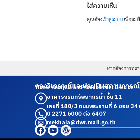
ใส่ความเห็น
คุณต้อง
เข้าสู่ระบบ
เพื่อจะพ
หากต้องการทราบข
กองวิเคราะห์และประเมินสถานการณ์
Water Analysis and Assessment Division
อาคารกรมทรัพยากรน้ำ ชั้น 11
เลขที่ 180/3 ถนนพระรามที่ 6 ซอย 
0 2271 6000 ต่อ 6407
mekhala@dwr.mail.go.th