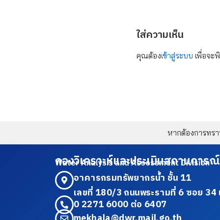
ใส่ความเห็น
คุณต้อง
เข้าสู่ระบบ
เพื่อจะพ
หากต้องการทราบข
กองวิเคราะห์และประเมินสถานการณ์
Water Analysis and Assessment Division
อาคารกรมทรัพยากรน้ำ ชั้น 11
เลขที่ 180/3 ถนนพระรามที่ 6 ซอย 
0 2271 6000 ต่อ 6407
mekhala@dwr.mail.go.th