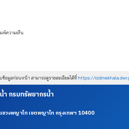
ิมพ์ความเห็น
้อมูลก่อนหน้า สามารถดูรายละเอียดได้ที่
https://oldmekhala.dwr.
น้ำ กรมทรัพยากรน้ำ
34 แขวงพญาไท เขตพญาไท กรุงเทพฯ 10400